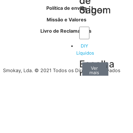
de
de
Sabor
origem
Política de envios
Missão e Valores
Livro de Reclamações
DIY
Líquidos
Escolha
Aromas
Bases
Accesorios
Ver
Ver
Ver
Smokay, Lda. © 2021 Todos os Direitos Reservados
por
todos
mais
mais
/
tipo
Concentrados
de
produtos
Escolha
o