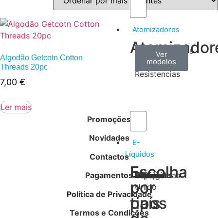
Atomizadores
Atomizador
Claromizadores
Reconstruíveis
Coils
Ver
Ver
Ver
Algodão Getcotn Cotton
modelos
modelos
modelos
/
Threads 20pc
Resistencias
7,00
€
Ler mais
Promoções
Novidades
E-
Líquidos
Contactos
Escolha
Escolha
Pagamentos
Tabaco
Frutas
Bebidas
Frescos
Sobremesas
Portugal
Alemanha
USA
Reino
Canadá
França
Malásia
Filipinas
Espanha
Polónia
Grécia
por
por
Unido
Política de Privacidade
tipos
país
Termos e Condições