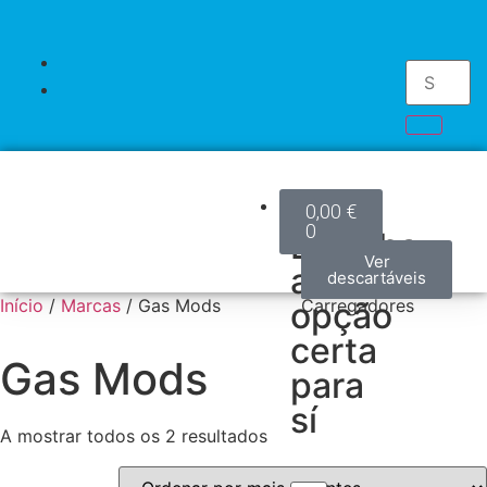
Kits
0,00
€
0
Escolha
Kits
Mods
Pods
Accesorios
Pilhas
Descartáveis
Ver
Ver
Ver
Ver
Ver
Ver
a
modelos
modelos
modelos
acessórios
produtos
descartáveis
/
Início
/
Marcas
/ Gas Mods
opção
Carregadores
certa
Gas Mods
para
sí
A mostrar todos os 2 resultados