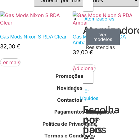
Atomizadores
Atomizador
Claromizadores
Reconstruíveis
Coils
Ver
Ver
Ver
Gas Mods Nixon S RDA Clear
Gas Mods Nixon S RDA
modelos
modelos
modelos
/
Ambar
32,00
€
Resistencias
32,00
€
Ler mais
Adicionar
Promoções
Novidades
E-
Líquidos
Contactos
Escolha
Escolha
Pagamentos
Tabaco
Frutas
Bebidas
Frescos
Sobremesas
Portugal
Alemanha
USA
Reino
Canadá
França
Malásia
Filipinas
Espanha
Polónia
Grécia
por
por
Unido
Política de Privacidade
tipos
país
Termos e Condições