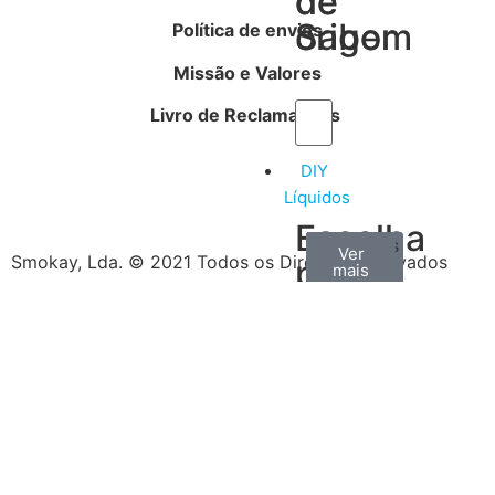
de
de
Sabor
origem
Política de envios
Missão e Valores
Livro de Reclamações
DIY
Líquidos
Escolha
Aromas
Bases
Accesorios
Ver
Ver
Ver
Smokay, Lda. © 2021 Todos os Direitos Reservados
por
todos
mais
mais
/
tipo
Concentrados
de
produtos
Escolha
o