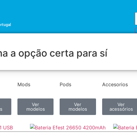
ortugal
a a opção certa para sí
Mods
Pods
Accesorios
Ver
Ver
Ver
s
modelos
modelos
acessórios