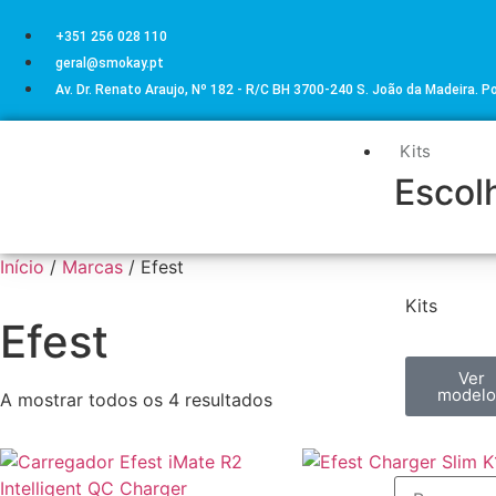
+351 256 028 110
geral@smokay.pt
Av. Dr. Renato Araujo, Nº 182 - R/C BH 3700-240 S. João da Madeira. P
Kits
Escolh
Início
/
Marcas
/ Efest
Kits
Efest
Ver
modelo
A mostrar todos os 4 resultados