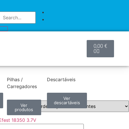
0,00
€
0
Pilhas /
Descartáveis
Carregadores
Ver
descartáveis
Ver
produtos