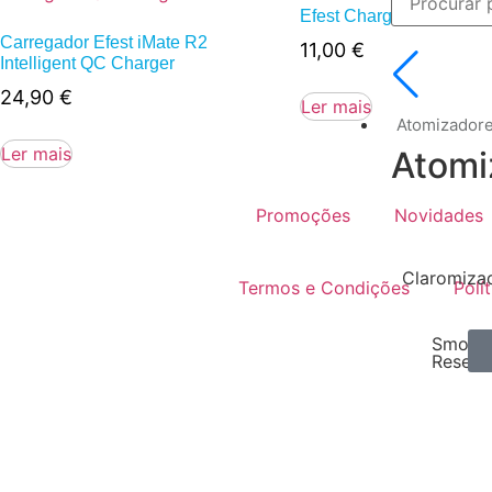
Efest Charger Slim K1 
Carregador Efest iMate R2
11,00
€
Intelligent QC Charger
24,90
€
Ler mais
Atomizador
Ler mais
Atomi
Promoções
Novidades
Claromiza
Termos e Condições
Polí
Smokay
Reserv