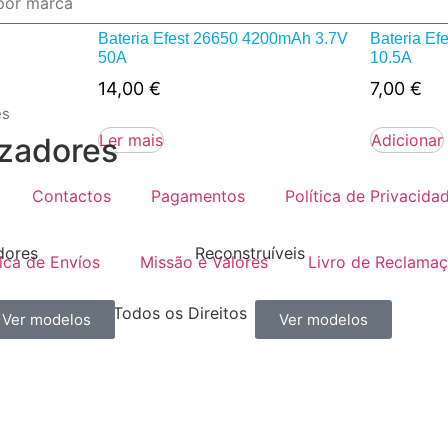
USB
Bateria Efest 26650 4200mAh 3.7V
Bateria E
50A
10.5A
14,00
€
7,00
€
es
Ler mais
Adicionar
zadores
Contactos
Pagamentos
Política de Privacida
dores
Reconstruíveis
tica de Envíos
Missão e Valores
Livro de Reclama
, Lda. © 2021 Todos os Direitos
Ver modelos
Ver modelos
ados