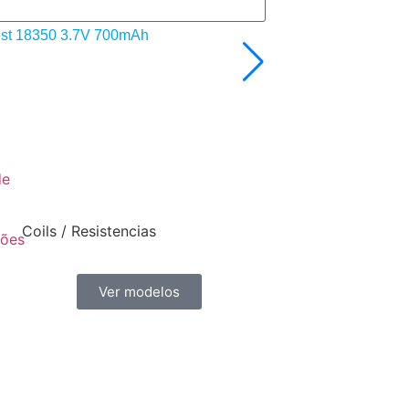
fest 18350 3.7V 700mAh
de
Coils / Resistencias
ções
Ver modelos