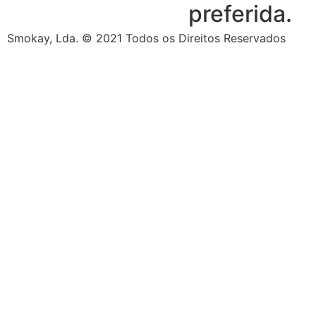
preferida.
Smokay, Lda. © 2021 Todos os Direitos Reservados
DIY
Coils
Escolha
Arame
Algodão
Ferramentas/Acessóri
Ver
Ver
Ver
por
mais
mais
mais
–
tipo
Coils
de
produtos