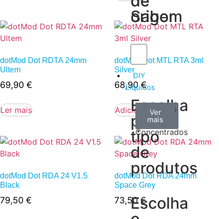
de
de
Sabor
origem
dotMod Dot RDTA 24mm
dotMod Dot MTL RTA 3ml
Ultem
Silver
DIY
69,90
€
68,90
€
Líquidos
Escolha
Aromas
Bases
Accesorios
Ler mais
Adicionar
Ver
Ver
Ver
por
todos
mais
mais
/
tipo
Concentrados
de
produtos
dotMod Dot RDA 24 V1.5
dotMod Dot RDA 24mm
Black
Space Grey
Escolha
79,50
€
73,50
€
o