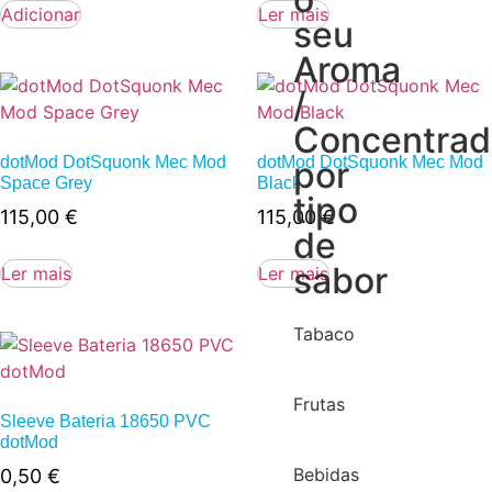
Adicionar
Ler mais
seu
Aroma
/
Concentra
dotMod DotSquonk Mec Mod
dotMod DotSquonk Mec Mod
por
Space Grey
Black
tipo
115,00
€
115,00
€
de
sabor
Ler mais
Ler mais
Tabaco
Frutas
Sleeve Bateria 18650 PVC
dotMod
Bebidas
0,50
€