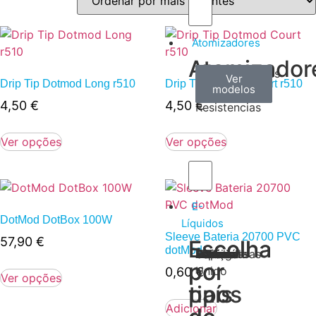
Atomizadores
Atomizador
Claromizadores
Reconstruíveis
Coils
Ver
Ver
Ver
Drip Tip Dotmod Long r510
Drip Tip Dotmod Court r510
modelos
modelos
modelos
/
4,50
€
4,50
€
Resistencias
Ver opções
Ver opções
E-
DotMod DotBox 100W
Líquidos
Sleeve Bateria 20700 PVC
57,90
€
Escolha
Escolha
dotMod
Tabaco
Frutas
Bebidas
Frescos
Sobremesas
Portugal
Alemanha
USA
Reino
Canadá
França
Malásia
Filipinas
Espanha
Polónia
Grécia
por
por
Unido
0,60
€
Ver opções
tipos
país
Adicionar