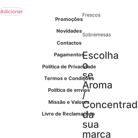
Adicionar
Frescos
Promoções
Novidades
Sobremesas
Contactos
Escolha
Pagamentos
o
Política de Privacidade
se
Termos e Condições
Aroma
Política de envios
/
Concentra
Missão e Valores
da
Livro de Reclamações
sua
marca