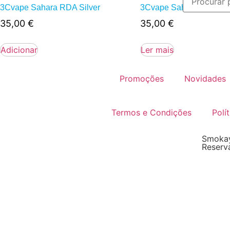
3Cvape Sahara RDA Silver
3Cvape Sahara RDA Bl
35,00
€
35,00
€
Adicionar
Ler mais
Promoções
Novidades
Termos e Condições
Polí
Smokay
Reserv