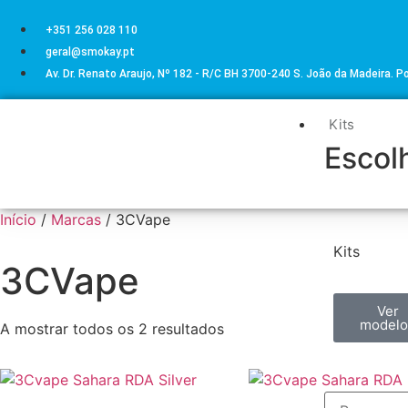
+351 256 028 110
geral@smokay.pt
Av. Dr. Renato Araujo, Nº 182 - R/C BH 3700-240 S. João da Madeira. P
Kits
Escolh
Início
/
Marcas
/ 3CVape
Kits
3CVape
Ver
modelo
A mostrar todos os 2 resultados