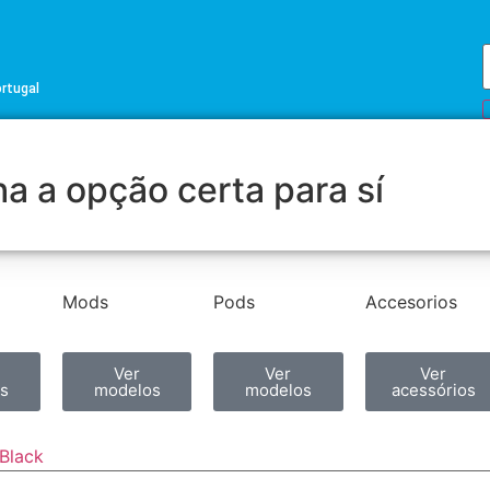
ortugal
a a opção certa para sí
Mods
Pods
Accesorios
Ver
Ver
Ver
s
modelos
modelos
acessórios