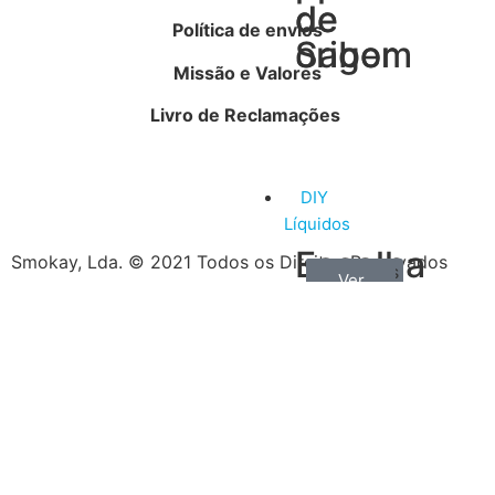
de
de
Política de envios
Sabor
origem
Missão e Valores
Livro de Reclamações
DIY
Líquidos
Escolha
Smokay, Lda. © 2021 Todos os Direitos Reservados
Aromas
Bases
Accesorios
Ver
Ver
Ver
por
todos
mais
mais
/
tipo
Concentrados
de
produtos
Escolha