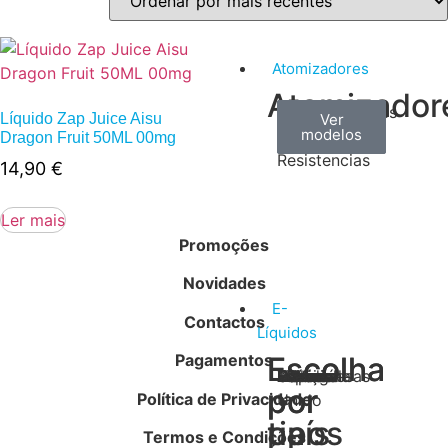
Atomizadores
Atomizador
Claromizadores
Reconstruíveis
Coils
Líquido Zap Juice Aisu
Ver
Ver
Ver
modelos
modelos
modelos
/
Dragon Fruit 50ML 00mg
Resistencias
14,90
€
Ler mais
Promoções
Novidades
E-
Contactos
Líquidos
Pagamentos
Escolha
Escolha
Tabaco
Frutas
Bebidas
Frescos
Sobremesas
Portugal
Alemanha
USA
Reino
Canadá
França
Malásia
Filipinas
Espanha
Polónia
Grécia
por
por
Política de Privacidade
Unido
tipos
país
Termos e Condições