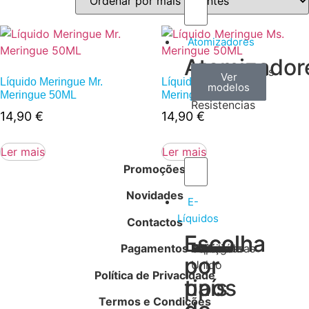
Atomizadores
Atomizador
Claromizadores
Reconstruíveis
Coils
Ver
Ver
Ver
Líquido Meringue Mr.
Líquido Meringue Ms.
modelos
modelos
modelos
/
Meringue 50ML
Meringue 50ML
Resistencias
14,90
€
14,90
€
Ler mais
Ler mais
Promoções
Novidades
E-
Líquidos
Contactos
Escolha
Escolha
Pagamentos
Tabaco
Frutas
Bebidas
Frescos
Sobremesas
Portugal
Alemanha
USA
Reino
Canadá
França
Malásia
Filipinas
Espanha
Polónia
Grécia
por
por
Unido
Política de Privacidade
tipos
país
Termos e Condições