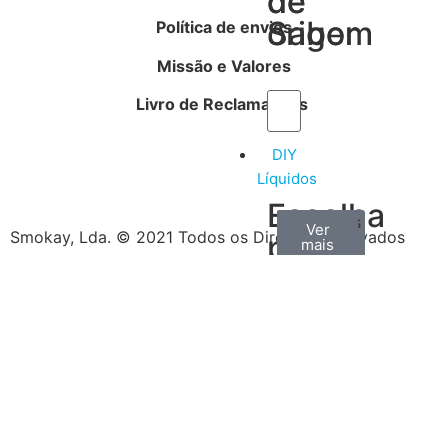
de
de
Sabor
origem
Política de envios
Missão e Valores
Livro de Reclamações
DIY
Líquidos
Escolha
Aromas
Bases
Accesorios
Ver
Ver
Ver
Smokay, Lda. © 2021 Todos os Direitos Reservados
por
todos
mais
mais
/
tipo
Concentrados
de
produtos
Escolha
o