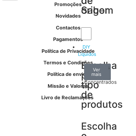
de
de
Promoções
Sabor
origem
Novidades
Contactos
Pagamentos
DIY
Política de Privacidade
Líquidos
Termos e Condições
Escolha
Aromas
Bases
Accesorios
Ver
Ver
Ver
por
Política de envios
todos
mais
mais
/
tipo
Concentrados
Missão e Valores
de
Livro de Reclamações
produtos
Escolha
o