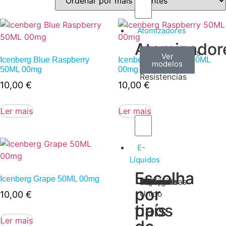
Atomizadores
Atomizador
Claromizadores
Reconstruíveis
Coils
Ver
Ver
Ver
Icenberg Blue Raspberry
Icenberg Raspberry 50ML
modelos
modelos
modelos
/
50ML 00mg
00mg
Resistencias
10,00
€
10,00
€
Ler mais
Ler mais
E-
Líquidos
Escolha
Escolha
Icenberg Grape 50ML 00mg
Tabaco
Frutas
Bebidas
Frescos
Sobremesas
Portugal
Alemanha
USA
Reino
Canadá
França
Malásia
Filipinas
Espanha
Polónia
Grécia
por
por
Unido
10,00
€
tipos
país
Ler mais