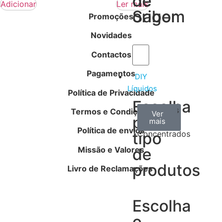
de
de
Adicionar
Ler mais
Sabor
origem
Promoções
Novidades
Contactos
Pagamentos
DIY
Líquidos
Política de Privacidade
Escolha
Aromas
Bases
Accesorios
Termos e Condições
Ver
Ver
Ver
por
todos
mais
mais
/
Política de envios
tipo
Concentrados
Missão e Valores
de
produtos
Livro de Reclamações
Escolha
o