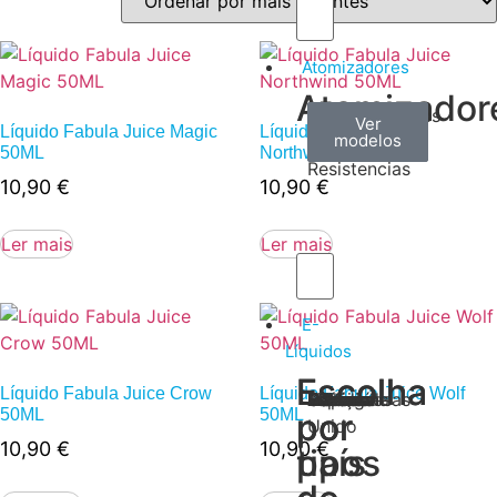
Atomizadores
Atomizador
Claromizadores
Reconstruíveis
Coils
Ver
Ver
Ver
Líquido Fabula Juice Magic
Líquido Fabula Juice
modelos
modelos
modelos
/
50ML
Northwind 50ML
Resistencias
10,90
€
10,90
€
Ler mais
Ler mais
E-
Líquidos
Escolha
Escolha
Líquido Fabula Juice Crow
Líquido Fabula Juice Wolf
Tabaco
Frutas
Bebidas
Frescos
Sobremesas
Portugal
Alemanha
USA
Reino
Canadá
França
Malásia
Filipinas
Espanha
Polónia
Grécia
50ML
50ML
por
por
Unido
10,90
€
10,90
€
tipos
país