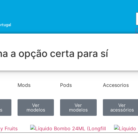
ortugal
a a opção certa para sí
Mods
Pods
Accesorios
Ver
Ver
Ver
s
modelos
modelos
acessórios