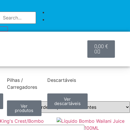
0,00
€
0
Pilhas /
Descartáveis
Carregadores
Ver
descartáveis
Ver
produtos