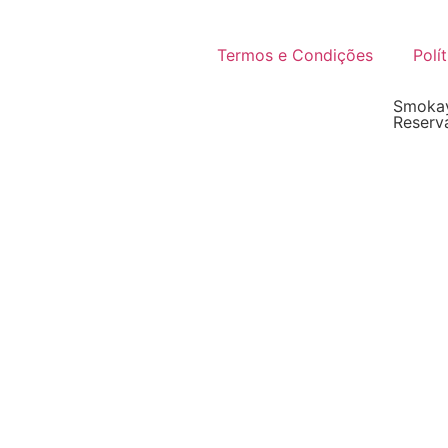
Termos e Condições
Polí
Smokay
Reserv
Atomizador
Atomi