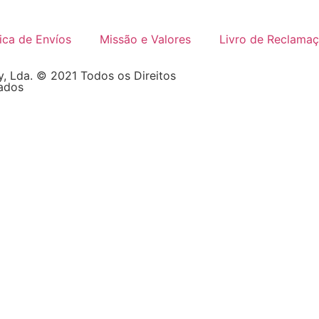
tica de Envíos
Missão e Valores
Livro de Reclama
, Lda. © 2021 Todos os Direitos
ados
es
zadores