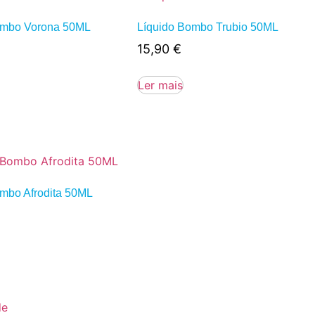
ombo Vorona 50ML
Líquido Bombo Trubio 50ML
15,90
€
Ler mais
ombo Afrodita 50ML
de