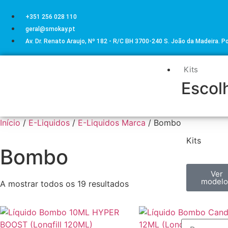
+351 256 028 110
geral@smokay.pt
Av. Dr. Renato Araujo, Nº 182 - R/C BH 3700-240 S. João da Madeira. P
Kits
Escolh
Início
/
E-Liquidos
/
E-Liquidos Marca
/ Bombo
Kits
Bombo
Ver
modelo
A mostrar todos os 19 resultados