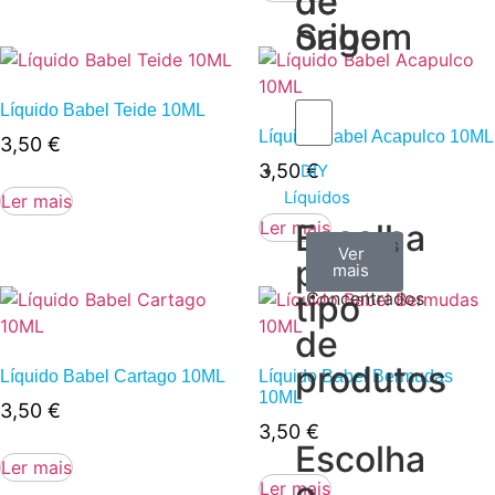
de
de
Sabor
origem
Líquido Babel Teide 10ML
Líquido Babel Acapulco 10ML
3,50
€
3,50
€
DIY
Líquidos
Ler mais
Ler mais
Escolha
Aromas
Bases
Accesorios
Ver
Ver
Ver
por
todos
mais
mais
/
tipo
Concentrados
de
produtos
Líquido Babel Cartago 10ML
Líquido Babel Bermudas
10ML
3,50
€
3,50
€
Escolha
Ler mais
o
Ler mais