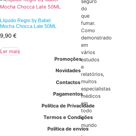
seguro
do
que
Líquido Regio by Babel
fumar.
Mocha Chocca Late 50ML
Como
9,90
€
demonstrado
em
Ler mais
vários
Promoções
estudos
e
Novidades
relatórios,
muitos
Contactos
especialistas
Pagamentos
médicos
em
Política de Privacidade
todo
Termos e Condições
o
mundo
Política de envios