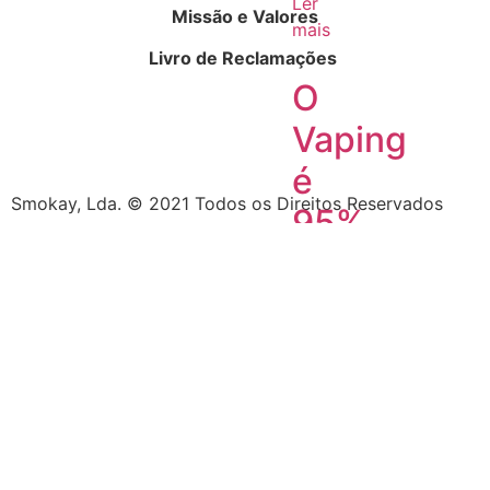
Ler
Missão e Valores
mais
Livro de Reclamações
O
Vaping
é
Smokay, Lda. © 2021 Todos os Direitos Reservados
95%
mais
seguro
do
que
fumar.
Facto