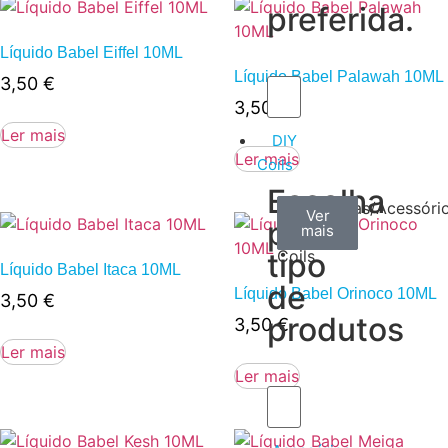
preferida.
Líquido Babel Eiffel 10ML
Líquido Babel Palawah 10ML
3,50
€
3,50
€
Ler mais
DIY
Ler mais
Coils
Escolha
Arame
Algodão
Ferramentas/Acessóri
Ver
Ver
Ver
por
mais
mais
mais
–
tipo
Coils
Líquido Babel Itaca 10ML
de
Líquido Babel Orinoco 10ML
3,50
€
produtos
3,50
€
Ler mais
Ler mais