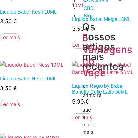
Acessórios
CBD
Líquido Babel Kesh 10ML
Blog
Líquido Babel Meiga 10ML
3,50
€
Os
3,50
€
nossos
5
Ler mais
artigos
Ler mais
Vantagens
mais
do
recentes
Vape
Líquido Babel Ness 10ML
Líquido Regio by Babel
A
3,50
€
Banoffe Coffe Latte 50ML
primeira
9,90
€
é
Ler mais
que
é
Ler mais
muito
mais