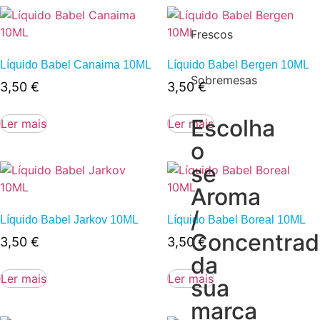
Frescos
Líquido Babel Canaima 10ML
Líquido Babel Bergen 10ML
Sobremesas
3,50
€
3,50
€
Escolha
Ler mais
Ler mais
o
se
Aroma
/
Líquido Babel Jarkov 10ML
Líquido Babel Boreal 10ML
Concentra
3,50
€
3,50
€
da
Ler mais
Ler mais
sua
marca