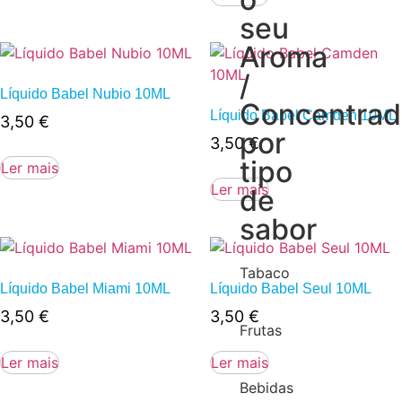
seu
Aroma
/
Líquido Babel Nubio 10ML
Concentra
Líquido Babel Camden 10ML
3,50
€
por
3,50
€
tipo
Ler mais
Ler mais
de
sabor
Tabaco
Líquido Babel Miami 10ML
Líquido Babel Seul 10ML
3,50
€
3,50
€
Frutas
Ler mais
Ler mais
Bebidas