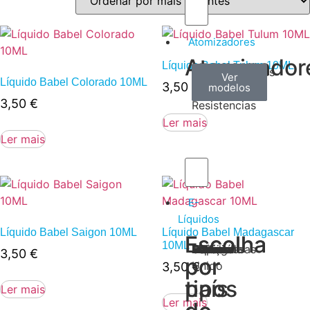
Atomizadores
Atomizador
Líquido Babel Tulum 10ML
Claromizadores
Reconstruíveis
Coils
Ver
Ver
Ver
Líquido Babel Colorado 10ML
3,50
€
modelos
modelos
modelos
/
3,50
€
Resistencias
Ler mais
Ler mais
E-
Líquidos
Líquido Babel Saigon 10ML
Líquido Babel Madagascar
Escolha
Escolha
10ML
Tabaco
Frutas
Bebidas
Frescos
Sobremesas
Portugal
Alemanha
USA
Reino
Canadá
França
Malásia
Filipinas
Espanha
Polónia
Grécia
3,50
€
por
por
Unido
3,50
€
tipos
país
Ler mais
Ler mais