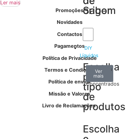
de
de
Ler mais
Sabor
origem
Promoções
Novidades
Contactos
Pagamentos
DIY
Líquidos
Política de Privacidade
Escolha
Aromas
Bases
Accesorios
Termos e Condições
Ver
Ver
Ver
por
todos
mais
mais
/
Política de envios
tipo
Concentrados
Missão e Valores
de
produtos
Livro de Reclamações
Escolha
o