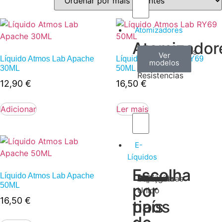
Atomizadores
Atomizador
Claromizadores
Reconstruíveis
Coils
Ver
Ver
Ver
Líquido Atmos Lab Apache
Líquido Atmos Lab RY69
modelos
modelos
modelos
/
30ML
50ML
Resistencias
12,90
€
16,50
€
Adicionar
Ler mais
E-
Líquidos
Escolha
Escolha
Líquido Atmos Lab Apache
Tabaco
Frutas
Bebidas
Frescos
Sobremesas
Portugal
Alemanha
USA
Reino
Canadá
França
Malásia
Filipinas
Espanha
Polónia
Grécia
50ML
por
por
Unido
16,50
€
tipos
país