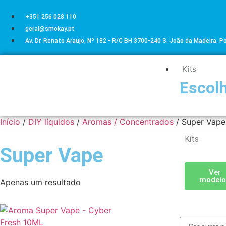
+351 256 028 110
geral@smokay.pt
Av. Dr. Renato Araujo, Nº 182 - R/C BH 3700-240 S. João da Madeira. P
Kits
Escolh
Início
/
DIY líquidos
/
Aromas / Concentrados
/ Super Vape
Kits
Super Vape
Ver
modelo
Apenas um resultado