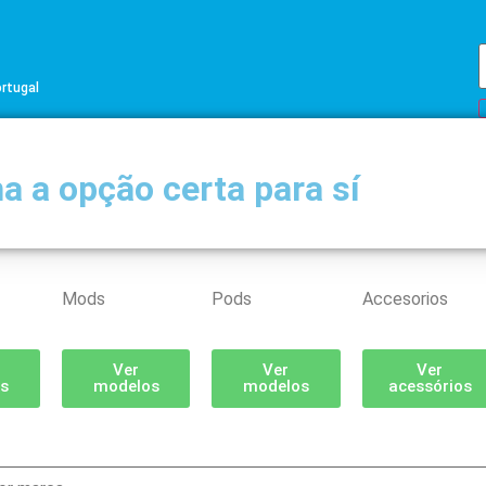
ortugal
a a opção certa para sí
Mods
Pods
Accesorios
Ver
Ver
Ver
s
modelos
modelos
acessórios