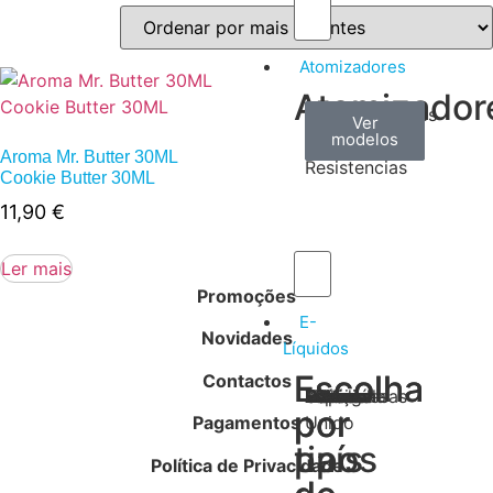
Atomizadores
Atomizador
Claromizadores
Reconstruíveis
Coils
Ver
Ver
Ver
modelos
modelos
modelos
/
Aroma Mr. Butter 30ML
Resistencias
Cookie Butter 30ML
11,90
€
Ler mais
Promoções
E-
Novidades
Líquidos
Escolha
Escolha
Contactos
Tabaco
Frutas
Bebidas
Frescos
Sobremesas
Portugal
Alemanha
USA
Reino
Canadá
França
Malásia
Filipinas
Espanha
Polónia
Grécia
por
por
Pagamentos
Unido
tipos
país
Política de Privacidade