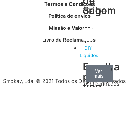
de
de
Termos e Condições
Sabor
origem
Política de envios
Missão e Valores
Livro de Reclamações
DIY
Líquidos
Escolha
Aromas
Bases
Accesorios
Ver
Ver
Ver
por
todos
mais
mais
/
Smokay, Lda. © 2021 Todos os Direitos Reservados
tipo
Concentrados
de
produtos
Escolha
o