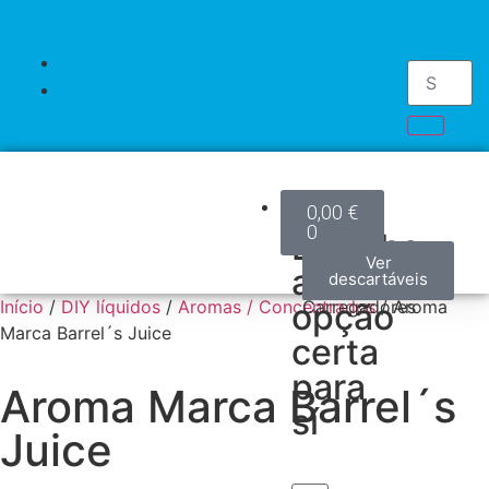
Kits
0,00
€
0
Escolha
Kits
Mods
Pods
Accesorios
Pilhas
Descartáveis
Ver
Ver
Ver
Ver
Ver
Ver
a
modelos
modelos
modelos
acessórios
produtos
descartáveis
/
Início
/
DIY líquidos
/
Aromas / Concentrados
opção
Carregadores
/ Aroma
Marca Barrel´s Juice
certa
para
Aroma Marca Barrel´s
sí
Juice