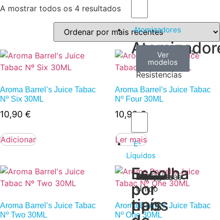
A mostrar todos os 4 resultados
Atomizadores
Atomizador
Claromizadores
Reconstruíveis
Coils
Ver
Ver
Ver
modelos
modelos
modelos
/
Resistencias
Aroma Barrel’s Juice Tabac
Aroma Barrel’s Juice Tabac
Nº Six 30ML
Nº Four 30ML
10,90
€
10,90
€
Adicionar
Ler mais
E-
Líquidos
Escolha
Escolha
Tabaco
Frutas
Bebidas
Frescos
Sobremesas
Portugal
Alemanha
USA
Reino
Canadá
França
Malásia
Filipinas
Espanha
Polónia
Grécia
por
por
Unido
tipos
país
Aroma Barrel’s Juice Tabac
Aroma Barrel’s Juice Tabac
Nº Two 30ML
Nº One 30ML