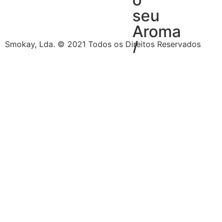
seu
Aroma
/
Smokay, Lda. © 2021 Todos os Direitos Reservados
Concentra
por
tipo
de
sabor
Tabaco
Frutas
Bebidas