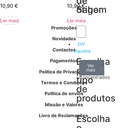
de
de
10,90
€
10,90
€
Sabor
origem
Ler mais
Ler mais
Promoções
Novidades
DIY
Contactos
Líquidos
Escolha
Pagamentos
Aromas
Bases
Accesorios
Ver
Ver
Ver
por
todos
mais
mais
/
Política de Privacidade
tipo
Concentrados
Termos e Condições
de
Política de envios
produtos
Missão e Valores
Livro de Reclamações
Escolha
o