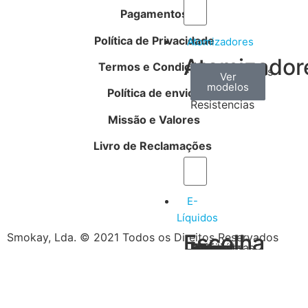
Pagamentos
Política de Privacidade
Atomizadores
Atomizador
Termos e Condições
Claromizadores
Reconstruíveis
Coils
Ver
Ver
Ver
modelos
modelos
modelos
/
Política de envios
Resistencias
Missão e Valores
Livro de Reclamações
E-
Líquidos
Escolha
Escolha
Smokay, Lda. © 2021 Todos os Direitos Reservados
Tabaco
Frutas
Bebidas
Frescos
Sobremesas
Portugal
Alemanha
USA
Reino
Canadá
França
Malásia
Filipinas
Espanha
Polónia
Grécia
por
por
Unido
tipos
país