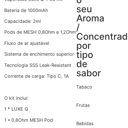
seu
Bateria de 1000mAh
Aroma
Capacidade: 2ml
/
Pods de MESH 0,8Ohm e 1,2Ohm
Concentra
por
Fluxo de ar ajustável
tipo
Sistema de enchimento superior
de
Tecnologia SSS Leak-Resistant
sabor
Corrente de carga: Tipo C, 1A
Tabaco
O kit inclui:
Frutas
1 * LUXE Q
1 * 0,8Ohm MESH Pod
Bebidas