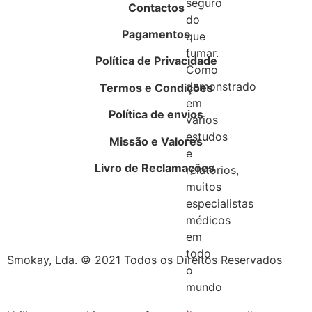
seguro
Contactos
do
Pagamentos
que
fumar.
Política de Privacidade
Como
demonstrado
Termos e Condições
em
Política de envios
vários
estudos
Missão e Valores
e
Livro de Reclamações
relatórios,
muitos
especialistas
médicos
em
todo
Smokay, Lda. © 2021 Todos os Direitos Reservados
o
mundo