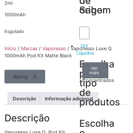
de
de
2ml
Sabor
origem
1000mAh
Esgotado
DIY
Início
/
Marcas
/
Vaporesso
/ Vaporesso Luxe Q
Líquidos
1000mAh Pod Kit Matte Black
Escolha
Aromas
Bases
Accesorios
Ver
Ver
Ver
por
todos
mais
mais
/
Rating: 0
tipo
Concentrados
de
Descrição
Informação adicional
produtos
Descrição
Escolha
o
Vaporesso Luxe Q Pod Kit