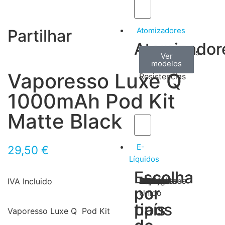
Atomizadores
Partilhar
Atomizador
Claromizadores
Reconstruíveis
Coils
Ver
Ver
Ver
modelos
modelos
modelos
/
Vaporesso Luxe Q
Resistencias
1000mAh Pod Kit
Matte Black
E-
29,50
€
Líquidos
Escolha
Escolha
Tabaco
Frutas
Bebidas
Frescos
Sobremesas
Portugal
Alemanha
USA
Reino
Canadá
França
Malásia
Filipinas
Espanha
Polónia
Grécia
IVA Incluido
por
por
Unido
tipos
país
Vaporesso Luxe Q Pod Kit