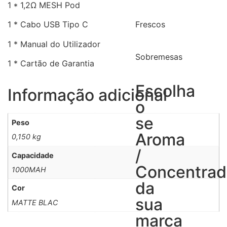
1 * 1,2Ω MESH Pod
1 * Cabo USB Tipo C
Frescos
1 * Manual do Utilizador
Sobremesas
1 * Cartão de Garantia
Escolha
Informação adicional
o
se
Peso
Aroma
0,150 kg
/
Capacidade
Concentra
1000MAH
da
Cor
sua
MATTE BLAC
marca