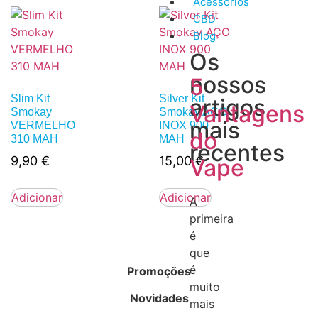
Acessórios
CBD
Blog
Os
nossos
5
Slim Kit
Silver Kit
artigos
Vantagens
Smokay
Smokay AÇO
mais
VERMELHO
INOX 900
do
310 MAH
MAH
recentes
9,90
€
15,00
€
Vape
Adicionar
Adicionar
A
primeira
é
que
é
Promoções
muito
Novidades
mais