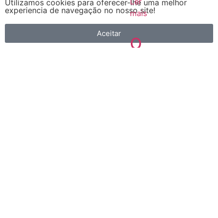
Ler
Utilizamos cookies para oferecer-lhe uma melhor
experiencia de navegação no nosso site!
mais
Aceitar
O
Vaping
é
95%
mais
seguro
do
que
fumar.
Facto