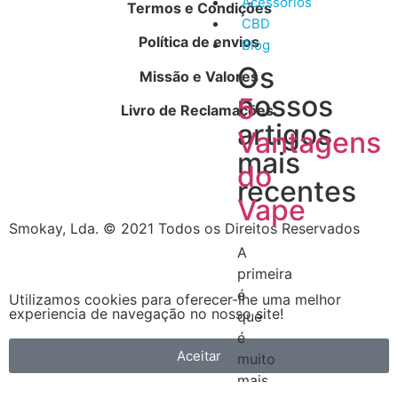
Acessórios
Termos e Condições
CBD
Política de envios
Blog
Os
Missão e Valores
nossos
5
Livro de Reclamações
artigos
Vantagens
mais
do
recentes
Vape
Smokay, Lda. © 2021 Todos os Direitos Reservados
A
primeira
é
Utilizamos cookies para oferecer-lhe uma melhor
experiencia de navegação no nosso site!
que
é
Aceitar
muito
mais