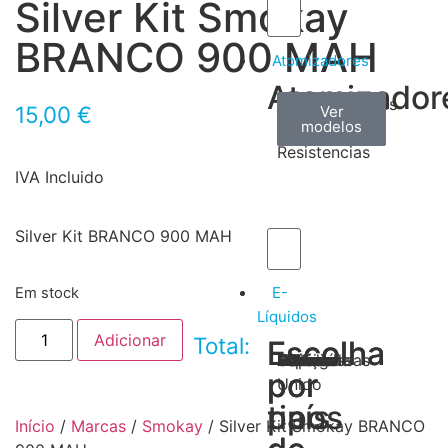
Silver Kit Smokay
BRANCO 900 MAH
Atomizadores
Atomizador
Claromizadores
Reconstruíveis
Coils
15,00
€
Ver
Ver
Ver
modelos
modelos
modelos
/
Resistencias
IVA Incluido
Silver Kit BRANCO 900 MAH
E-
Em stock
Líquidos
Adicionar
Total:
Escolha
Escolha
Tabaco
Frutas
Bebidas
Frescos
Sobremesas
Portugal
Alemanha
USA
Reino
Canadá
França
Malásia
Filipinas
Espanha
Polónia
Grécia
por
por
Unido
tipos
país
Início
/
Marcas
/
Smokay
/ Silver Kit Smokay BRANCO