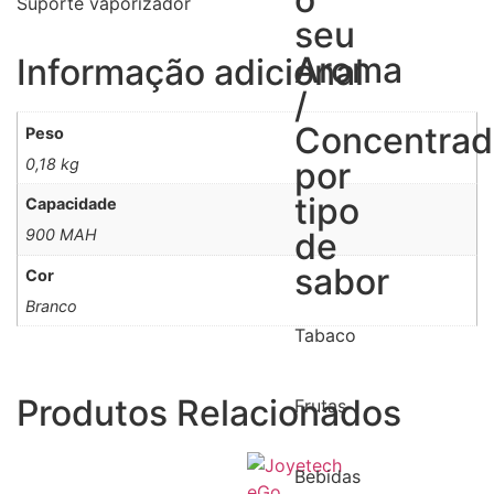
Suporte vaporizador
seu
Aroma
Informação adicional
/
Concentra
Peso
0,18 kg
por
tipo
Capacidade
900 MAH
de
sabor
Cor
Branco
Tabaco
Produtos Relacionados
Frutas
Bebidas