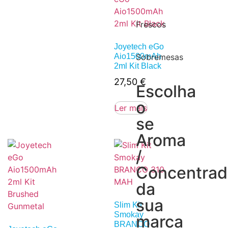
Frescos
Joyetech eGo
Aio1500mAh
Sobremesas
2ml Kit Black
27,50
€
Escolha
o
Ler mais
se
Aroma
/
Concentra
da
sua
Slim Kit
Smokay
marca
BRANCO