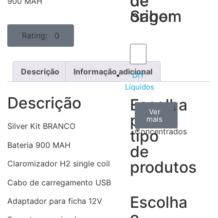
de
de
900 MAH
Sabor
origem
Rating: 0
Descrição
Informação adicional
DIY
Líquidos
Descrição
Escolha
Aromas
Bases
Accesorios
Ver
Ver
Ver
por
todos
mais
mais
/
Silver Kit BRANCO
tipo
Concentrados
Bateria 900 MAH
de
produtos
Claromizador H2 single coil
Cabo de carregamento USB
Escolha
Adaptador para ficha 12V
o