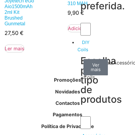
Joyetech eGo
preferida.
310 MAH
Aio1500mAh
2ml Kit
9,90
€
Brushed
Gunmetal
Adicionar
27,50
€
DIY
Ler mais
Coils
Escolha
Arame
Algodão
Ferramentas/Acessóri
Ver
Ver
Ver
por
mais
mais
mais
–
tipo
Coils
Promoções
de
Novidades
produtos
Contactos
Pagamentos
Política de Privacidade