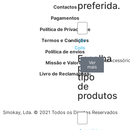
preferida.
Contactos
Pagamentos
Política de Privacidade
Termos e Condições
DIY
Coils
Política de envios
Escolha
Arame
Algodão
Ferramentas/Acessóri
Missão e Valores
Ver
Ver
Ver
por
mais
mais
mais
–
Livro de Reclamações
tipo
Coils
de
produtos
Smokay, Lda. © 2021 Todos os Direitos Reservados