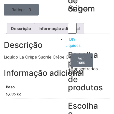
de
de
Sabor
origem
Rating: 0
Descrição
Informação adicional
DIY
Descrição
Líquidos
Escolha
Aromas
Bases
Accesorios
Líquido La Crêpe Sucrée Crêpe Citron 50ML
Ver
Ver
Ver
por
todos
mais
mais
/
tipo
Concentrados
Informação adicional
de
produtos
Peso
0,085 kg
Escolha
o