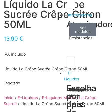
Líquido La Crêpe
Sucrée Crêpe Citron
Atomizadores
50ML
Atomizador
Claromizadores
Reconstruíveis
Coils
Ver
Ver
Ver
modelos
modelos
modelos
/
13,90
€
Resistencias
IVA Incluido
Líquido La Crêpe Sucrée Crêpe Citron 50ML
E-
Líquidos
Esgotado
Escolha
Escolha
Tabaco
Frutas
Bebidas
Frescos
Sobremesas
Portugal
Alemanha
USA
Reino
Canadá
França
Malásia
Filipinas
Espanha
Polónia
Grécia
por
por
Unido
Início
/
E-Liquidos
/
E-Liquidos Marca
/
La Crêpe
tipos
país
Sucreé
/ Líquido La Crêpe Sucrée Crêpe Citron 50ML