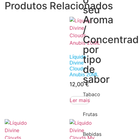
Produtos Relacionados
seu
Aroma
/
Concentra
por
tipo
Líquido
Divine
de
Clouds
Anubis 20ML
sabor
12,00
€
Tabaco
Ler mais
Frutas
Bebidas