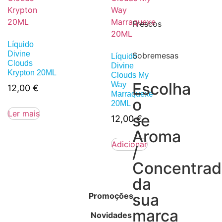
Frescos
Líquido
Divine
Sobremesas
Líquido
Clouds
Divine
Krypton 20ML
Clouds My
Escolha
Way
12,00
€
Marraquexe
o
20ML
Ler mais
se
12,00
€
Aroma
Adicionar
/
Concentra
da
sua
Promoções
marca
Novidades