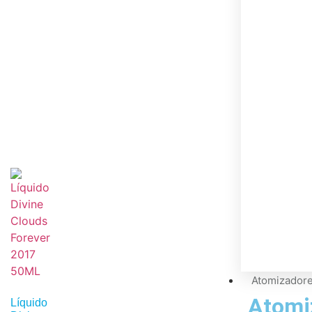
Clouds
My Way
Marraqu
20ML
12,00
€
Adicion
Atomizador
Atomi
Líquido