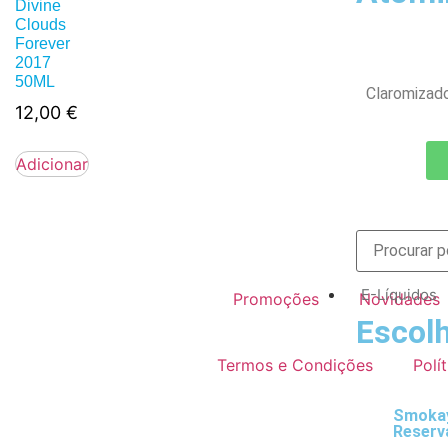
Divine
Clouds
Forever
2017
50ML
Claromizad
12,00
€
Adicionar
E-Líquidos
Promoções
Novidades
Escolh
Termos e Condições
Polí
Smokay
Reserv