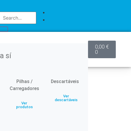
0,00
€
0
a sí
Pilhas /
Descartáveis
Carregadores
Ver
descartáveis
Ver
produtos