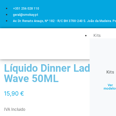
+351 256 028 110
geral@smokay.pt
Av. Dr. Renato Araujo, Nº 182 - R/C BH 3700-240 S. João da Madeira. P
Kits
Líquido Dinner Lady Pin
Kits
Wave 50ML
Ver
modelo
15,90
€
IVA Incluido