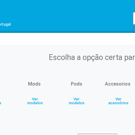
ortugal
Escolha a opção certa par
k
Mods
Pods
Accesorios
Partilhar
Ver
Ver
Ver
s
modelos
modelos
acessórios