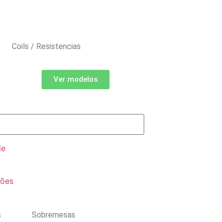
Coils / Resistencias
Ver modelos
de
ções
s
Sobremesas