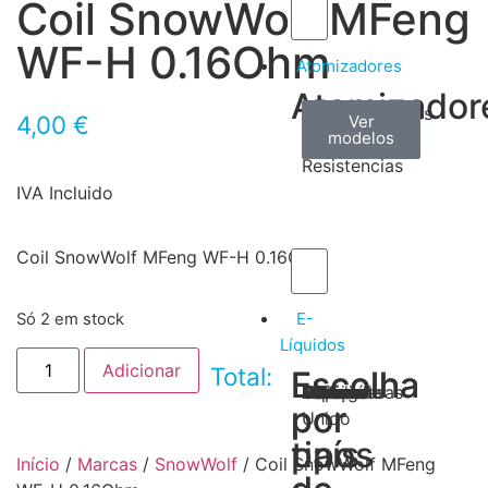
Coil SnowWolf MFeng
WF-H 0.16Ohm
Atomizadores
Atomizador
Claromizadores
Reconstruíveis
Coils
4,00
€
Ver
Ver
Ver
modelos
modelos
modelos
/
Resistencias
IVA Incluido
Coil SnowWolf MFeng WF-H 0.16Ohm
E-
Só 2 em stock
Líquidos
Adicionar
Total:
Escolha
Escolha
Tabaco
Frutas
Bebidas
Frescos
Sobremesas
Portugal
Alemanha
USA
Reino
Canadá
França
Malásia
Filipinas
Espanha
Polónia
Grécia
por
por
Unido
tipos
país
Início
/
Marcas
/
SnowWolf
/ Coil SnowWolf MFeng