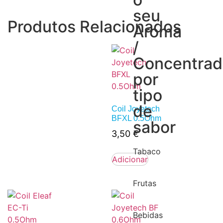
seu
Produtos Relacionados
Aroma
/
Concentra
por
tipo
de
Coil Joyetech
BFXL 0.5Ohm
sabor
3,50
€
Tabaco
Adicionar
Frutas
Bebidas