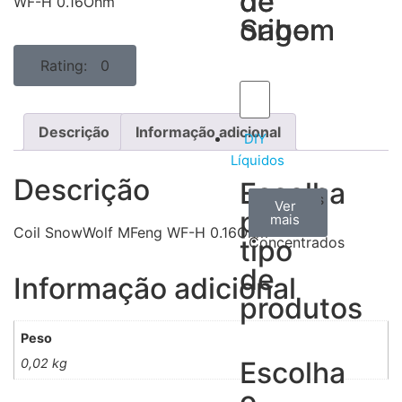
de
de
WF-H 0.16Ohm
Sabor
origem
Rating: 0
Descrição
Informação adicional
DIY
Líquidos
Descrição
Escolha
Aromas
Bases
Accesorios
Ver
Ver
Ver
por
todos
mais
mais
/
Coil SnowWolf MFeng WF-H 0.16Ohm
tipo
Concentrados
de
Informação adicional
produtos
Peso
0,02 kg
Escolha
o