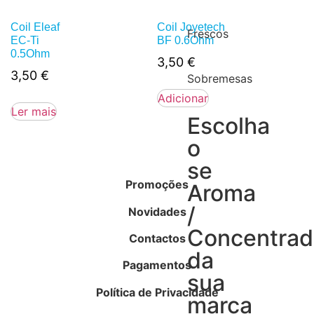
Coil Eleaf
Coil Joyetech
Frescos
EC-Ti
BF 0.6Ohm
0.5Ohm
3,50
€
3,50
€
Sobremesas
Adicionar
Ler mais
Escolha
o
se
Promoções
Aroma
/
Novidades
Concentra
Contactos
da
Pagamentos
sua
Política de Privacidade
marca