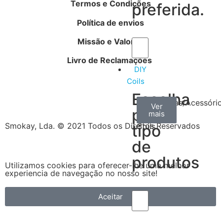
Termos e Condições
preferida.
Política de envios
Missão e Valores
Livro de Reclamações
DIY
Coils
Escolha
Arame
Algodão
Ferramentas/Acessóri
Ver
Ver
Ver
por
mais
mais
mais
–
Smokay, Lda. © 2021 Todos os Direitos Reservados
tipo
Coils
de
produtos
Utilizamos cookies para oferecer-lhe uma melhor
experiencia de navegação no nosso site!
Aceitar